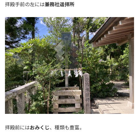
拝殿手前の左には
兼務社遥拝所
拝殿前には
おみくじ
、種類も豊富。