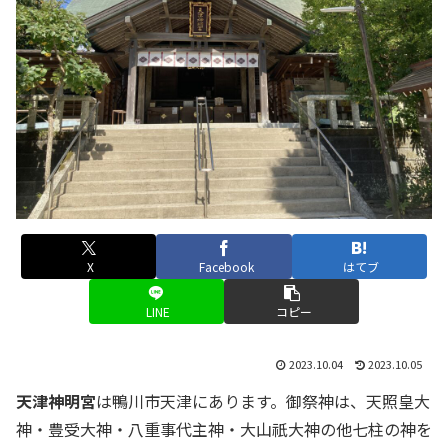
X
Facebook
はてブ
LINE
コピー
2023.10.04
2023.10.05
天津神明宮
は鴨川市天津にあります。御祭神は、天照皇大
神・豊受大神・八重事代主神・大山祇大神の他七柱の神を