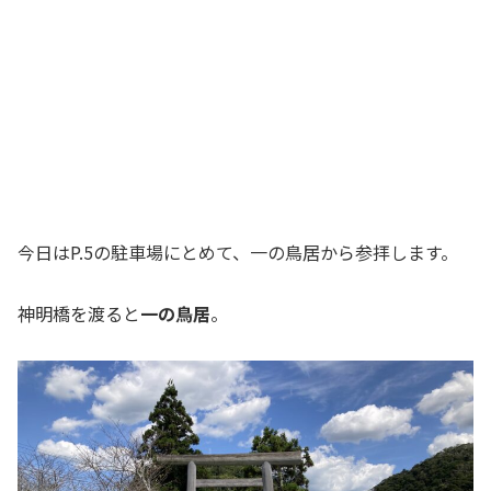
今日はP.5の駐車場にとめて、一の鳥居から参拝します。
神明橋を渡ると
一の鳥居
。