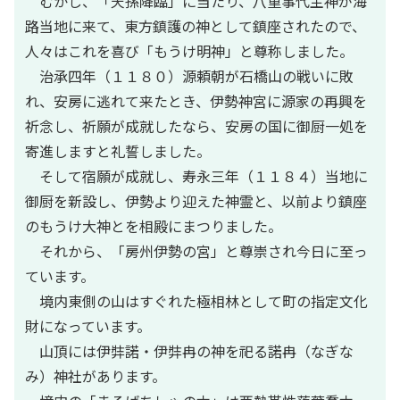
むかし、「天孫降臨」に当たり、八重事代主神が海
路当地に来て、東方鎮護の神として鎮座されたので、
人々はこれを喜び「もうけ明神」と尊称しました。
治承四年（１１８０）源頼朝が石橋山の戦いに敗
れ、安房に逃れて来たとき、伊勢神宮に源家の再興を
祈念し、祈願が成就したなら、安房の国に御厨一処を
寄進しますと礼誓しました。
そして宿願が成就し、寿永三年（１１８４）当地に
御厨を新設し、伊勢より迎えた神霊と、以前より鎮座
のもうけ大神とを相殿にまつりました。
それから、「房州伊勢の宮」と尊崇され今日に至っ
ています。
境内東側の山はすぐれた極相林として町の指定文化
財になっています。
山頂には伊弉諾・伊弉冉の神を祀る諾冉（なぎな
み）神社があります。