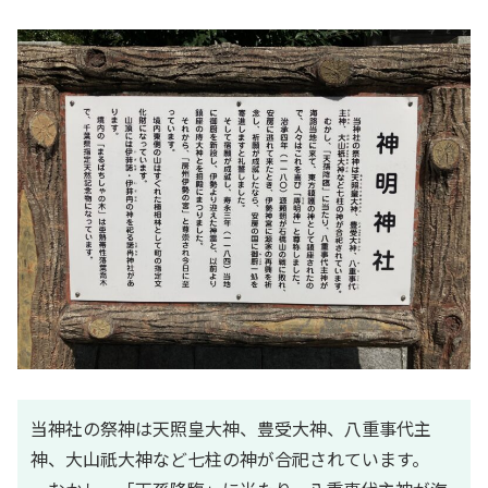
当神社の祭神は天照皇大神、豊受大神、八重事代主
神、大山祇大神など七柱の神が合祀されています。