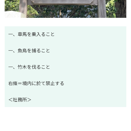
一、車馬を乗入ること
一、魚鳥を捕ること
一、竹木を伐ること
右條＝境内に於て禁止する
＜社務所＞