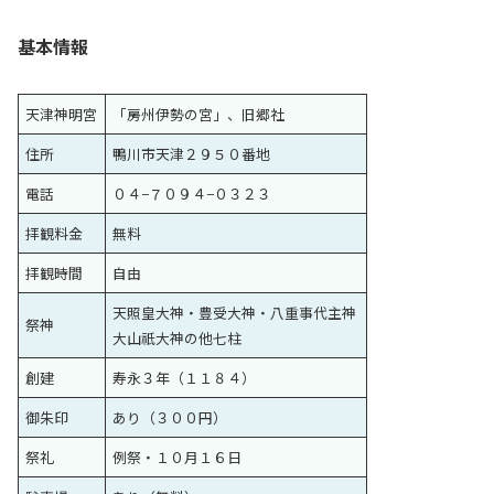
基本情報
天津神明宮
「房州伊勢の宮」、旧郷社
住所
鴨川市天津２９５０番地
電話
０４−７０９４−０３２３
拝観料金
無料
拝観時間
自由
天照皇大神・豊受大神・八重事代主神
祭神
大山祇大神の他七柱
創建
寿永３年（１１８４）
御朱印
あり（３００円）
祭礼
例祭・１０月１６日