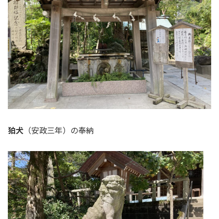
狛犬
（安政三年）の奉納