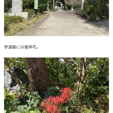
参道脇には彼岸花。