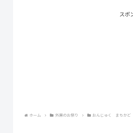
スポ
ホーム
外房のお祭り
おんじゅく まちかど