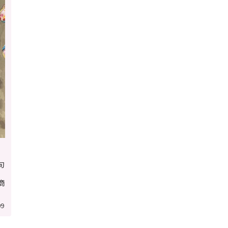
旬
の
商
会
09