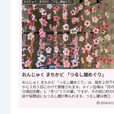
おんじゅく まちかど 「つるし雛めぐり」
おんじゅく まちかど 「つるし雛めぐり」
おんじゅく まちかど 「つるし雛めぐり」は、毎年２月下
から３月３日にかけて開催されます。メイン会場は「月
沙漠記念館」と「手つ”くりの蔵」ですが、その他に町の
店や協賛店にもつるし雛が飾られます。つるし雛は商工
女性部の皆さんが、子供達の...
2024.02.