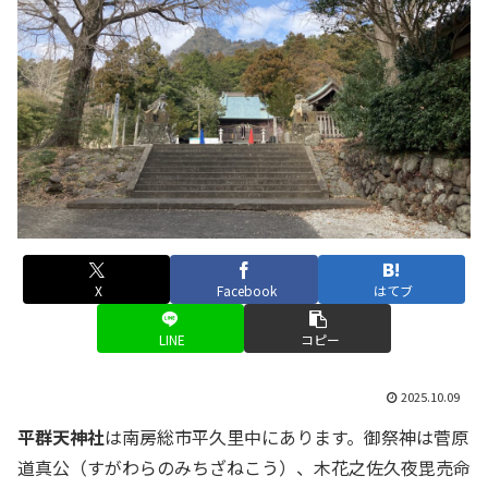
X
Facebook
はてブ
LINE
コピー
2025.10.09
平群天神社
は南房総市平久里中にあります。御祭神は菅原
道真公（すがわらのみちざねこう）、木花之佐久夜毘売命