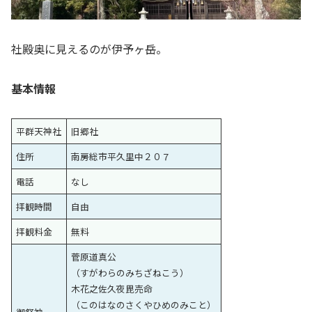
社殿奥に見えるのが伊予ヶ岳。
基本情報
平群天神社
旧郷社
住所
南房総市平久里中２０７
電話
なし
拝観時間
自由
拝観料金
無料
菅原道真公
（すがわらのみちざねこう）
木花之佐久夜毘売命
（このはなのさくやひめのみこと）