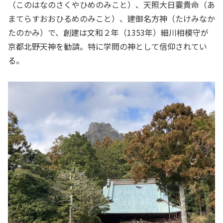
（このはなのさくやひめのみこと）、天照大日霎貴命（あ
まてらすおおひるめのみこと）、建御名方神（たけみなか
たのかみ）で、創建は文和２年（1353年）細川相模守が
京都北野天神を勧請。特に学問の神として信仰されてい
る。