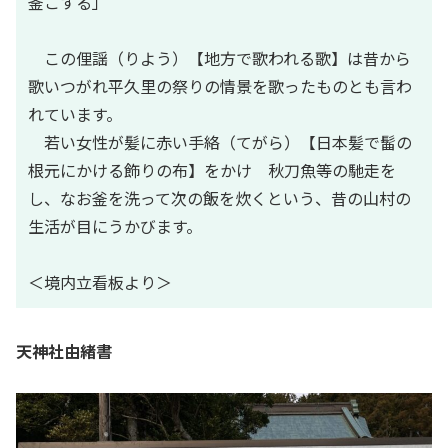
釜こする」
この俚謡（りよう）【地方で歌われる歌】は昔から
歌いつがれ平久里の祭りの情景を歌ったものとも言わ
れています。
若い女性が髪に赤い手絡（てがら）【日本髪で髷の
根元にかける飾りの布】をかけ 秋刀魚等の馳走を
し、なお釜を洗って次の飯を炊くという、昔の山村の
生活が目にうかびます。
＜境内立看板より＞
天神社由緒書