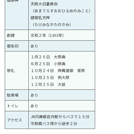
御祭神
天照大日霎貴命
（あまてらすおおひるめのみこと）
建御名方神
（たけみなかたのかみ）
創建
文和２年（1353年）
御朱印
あり
１月２５日 大祭典
６月２５日 小祭典
祭礼
１０月２４日 神輿渡御 宵祭
１０月２５日 例大祭
１２月２５日 大祓
駐車場
あり
トイレ
あり
JR内房線岩井駅からバスで１５分
アクセス
平群郷バス停から徒歩２分