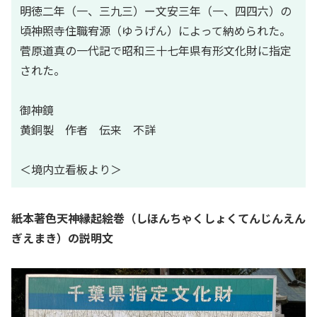
明徳二年（一、三九三）ー文安三年（一、四四六）の
頃神照寺住職宥源（ゆうげん）によって納められた。
菅原道真の一代記で昭和三十七年県有形文化財に指定
された。
御神鏡
黄銅製 作者 伝来 不詳
＜境内立看板より＞
紙本著色天神縁起絵巻（しほんちゃくしょくてんじんえん
ぎえまき）の説明文