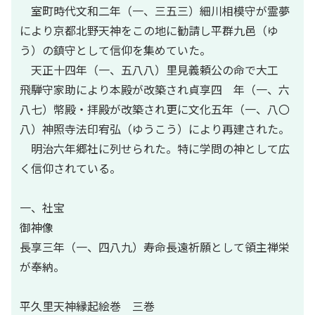
室町時代文和二年（一、三五三）細川相模守が霊夢
により京都北野天神をこの地に勧請し平群九邑（ゆ
う）の鎮守として信仰を集めていた。
天正十四年（一、五八八）里見義頼公の命で大工
飛騨守家助により本殿が改築され貞享四 年（一、六
八七）幣殿・拝殿が改築され更に文化五年（一、八〇
八）神照寺法印宥弘（ゆうこう）により再建された。
明治六年郷社に列せられた。特に学問の神として広
く信仰されている。
一、社宝
御神像
長享三年（一、四八九）寿命長遠祈願として領主禅栄
が奉納。
平久里天神縁起絵巻 三巻