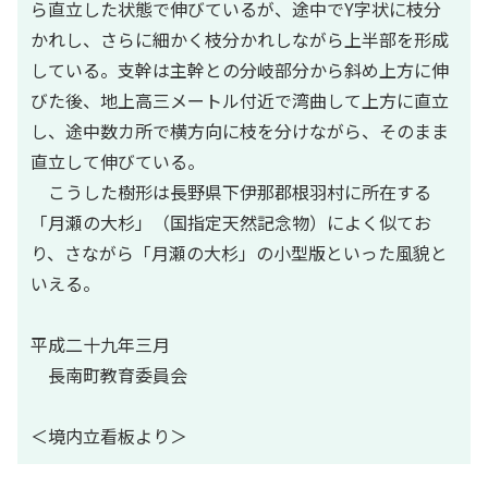
ら直立した状態で伸びているが、途中でY字状に枝分
かれし、さらに細かく枝分かれしながら上半部を形成
している。支幹は主幹との分岐部分から斜め上方に伸
びた後、地上高三メートル付近で湾曲して上方に直立
し、途中数カ所で横方向に枝を分けながら、そのまま
直立して伸びている。
こうした樹形は長野県下伊那郡根羽村に所在する
「月瀬の大杉」（国指定天然記念物）によく似てお
り、さながら「月瀬の大杉」の小型版といった風貌と
いえる。
平成二十九年三月
長南町教育委員会
＜境内立看板より＞