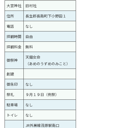
大宮神社
旧村社
住所
長生郡長南町下小野田１
電話
なし
拝観時間
自由
拝観料金
無料
天鈿女命
御祭神
（あめのうずめのみこと）
創建
御朱印
なし
祭礼
９月１９日（例祭）
駐車場
なし
トイレ
なし
JR外房線茂原駅南口