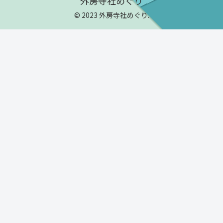
外房寺社めぐり
© 2023 外房寺社めぐり.