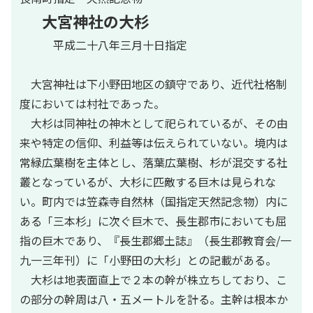
大宮神社の大杉
平成二十八年三月十日指定
大宮神社は下小野田地区の鎮守であり、近代社格制
度においては村社であった。
大杉は同神社の神木として祀られているが、その由
来や特定の信仰、利益等は伝えられていない。境内は
常緑広葉樹を主体とし、落葉広葉樹、杉が混交する社
叢となっているが、大杉に匹敵する巨木は見られな
い。町内では笠森寺自然林（国指定天然記念物）内に
ある「三本杉」に次ぐ巨木で、長生郡市においても屈
指の巨木であり、『長生郡郷土誌』（長生郡教育会/一
九一三年刊）に「小野田の大杉」との記載がある。
大杉は地表面直上で２本の幹が株立ちしており、こ
の部分の幹周は八・五メートルを計る。主幹は根本か