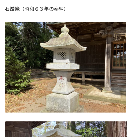
石燈篭
（昭和６３年の奉納）