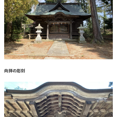
向拝の彫刻