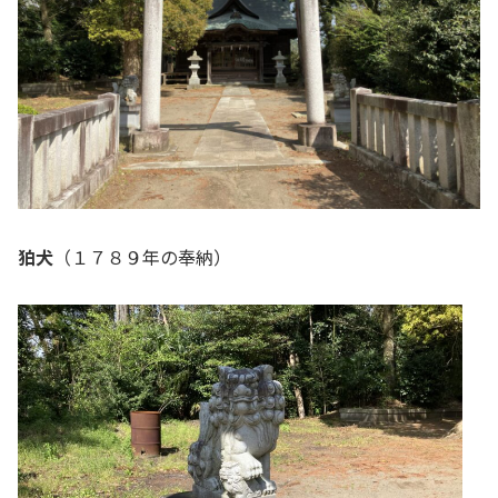
狛犬
（１７８９年の奉納）