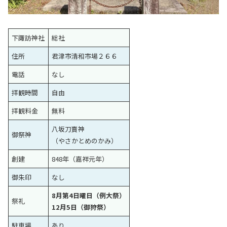
下諏訪神社
総社
住所
君津市清和市場２６６
電話
なし
拝観時間
自由
拝観料金
無料
八坂刀賣神
御祭神
（やさかとめのかみ）
創建
848年（嘉祥元年）
御朱印
なし
8月第4日曜日（例大祭）
祭礼
12月5日（御狩祭）
駐車場
あり