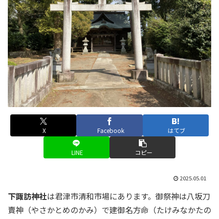
X
Facebook
はてブ
LINE
コピー
2025.05.01
下諏訪神社
は君津市清和市場にあります。御祭神は八坂刀
賣神（やさかとめのかみ）で建御名方命（たけみなかたの