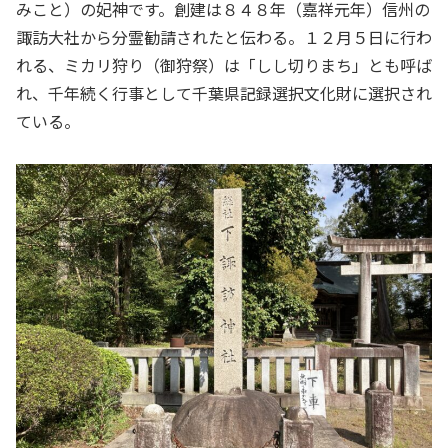
みこと）の妃神です。創建は８４８年（嘉祥元年）信州の
諏訪大社から分霊勧請されたと伝わる。１２月５日に行わ
れる、ミカリ狩り（御狩祭）は「しし切りまち」とも呼ば
れ、千年続く行事として千葉県記録選択文化財に選択され
ている。