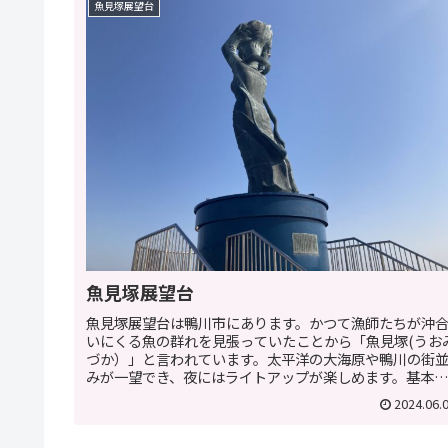
魚見塚展望台
魚見塚展望台
魚見塚展望台は鴨川市にあります。かつて漁師たちが沖
いにくる魚の群れを見張っていたことから「魚見塚(うお
づか）」と言われています。太平洋の大海原や鴨川の街
みが一望でき、夜にはライトアップが楽しめます。基本情
報魚見塚展望台住所鴨川市貝渚３...
2024.06.