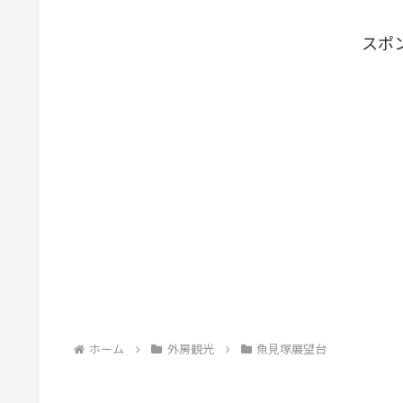
スポ
ホーム
外房観光
魚見塚展望台