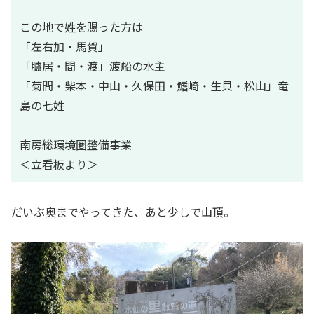
この地で姓を賜った方は
「左右加・馬賀」
「臚居・間・渡」渡船の水主
「菊間・柴本・中山・久保田・鰭崎・生貝・松山」竜
島の七姓
南房総環境圏整備事業
＜立看板より＞
だいぶ奥までやってきた、あと少しで山頂。