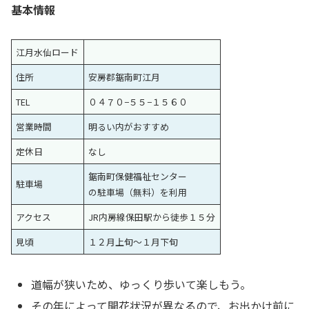
基本情報
江月水仙ロード
住所
安房郡鋸南町江月
TEL
０４７０−５５−１５６０
営業時間
明るい内がおすすめ
定休日
なし
鋸南町保健福祉センター
駐車場
の駐車場（無料）を利用
アクセス
JR内房線保田駅から徒歩１５分
見頃
１２月上旬〜１月下旬
道幅が狭いため、ゆっくり歩いて楽しもう。
その年によって開花状況が異なるので、お出かけ前に