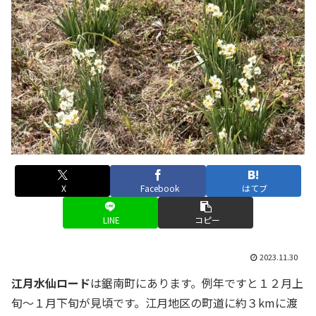
X
Facebook
はてブ
LINE
コピー
2023.11.30
江月水仙ロード
は鋸南町にあります。例年ですと１２月上
旬〜１月下旬が見頃です。江月地区の町道に約３kmに渡