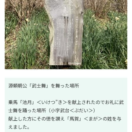
源頼朝公「武士舞」を舞った場所
乗馬「池月」＜いけつ”き＞を献上されたのでお礼に武
士舞を踊った場所（小字武台＜ぶだい＞）
献上した方にその徳を讃え「馬賀」＜まが＞の姓を与
えました。