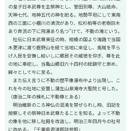
の皇子日本武尊を主祭神とし、誉田別尊、大山祇命、
天神七代、地神五代の神を祀る。地勢平坦にして東南
西の三面に小櫃川の清流があり、松杉柏等の老樹巨木
あり奔流の下に飛瀑あり名つ”けて、不動の滝という。
社伝に日本武尊東征の時、相模の国より海路で当国
木更津に渡り鹿野山を経て当地に来征し、夷賊を平ら
げ人民を安撫し給いしに郷民その威徳を仰ぎ、尊を此
の地に奉祀し、当亀山郷旧六十四村の総鎮守と崇め、
綿々として今に至る。
また伝え言うに不動の塑平像瀑布中より出現し、こ
れを今の社地に安置し蒲生山泉滝寺大聖院と号した。
（康治二年の棟札に不動尊とある）
明治維新のころ神仏の混淆を禁ぜられし時、旧記を
按察しその祭神日本武尊たることを知る。よって不動
の像を他に移し社殿を改造し、明治三年四月今の社号
に改める。「千葉県君津郡誌参照」