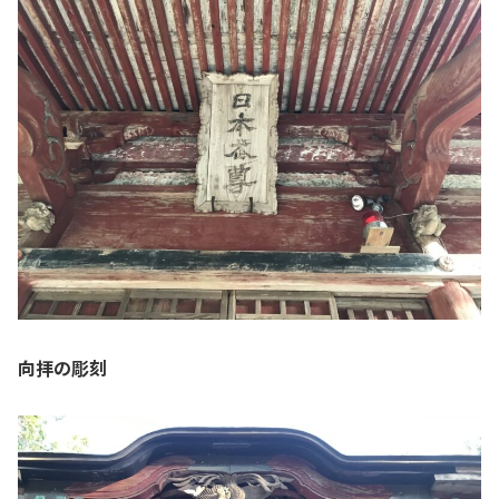
向拝の彫刻