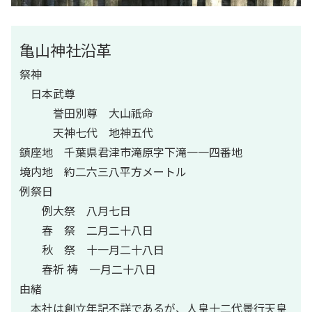
亀山神社沿革
祭神
日本武尊
誉田別尊 大山祇命
天神七代 地神五代
鎮座地 千葉県君津市滝原字下滝一一四番地
境内地 約二六三八平方メートル
例祭日
例大祭 八月七日
春 祭 二月二十八日
秋 祭 十一月二十八日
春祈 祷 一月二十八日
由緒
本社は創立年記不詳であるが、人皇十二代景行天皇