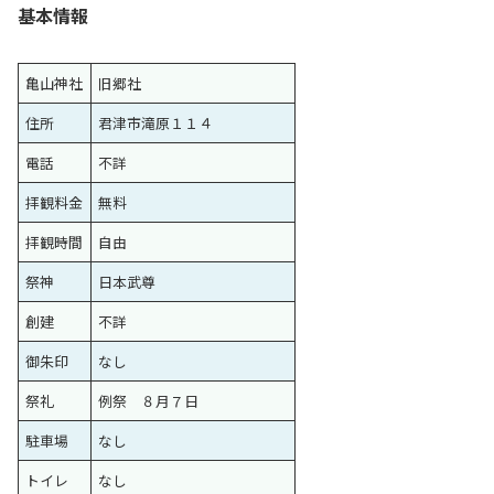
基本情報
亀山神社
旧郷社
住所
君津市滝原１１４
電話
不詳
拝観料金
無料
拝観時間
自由
祭神
日本武尊
創建
不詳
御朱印
なし
祭礼
例祭 ８月７日
駐車場
なし
トイレ
なし