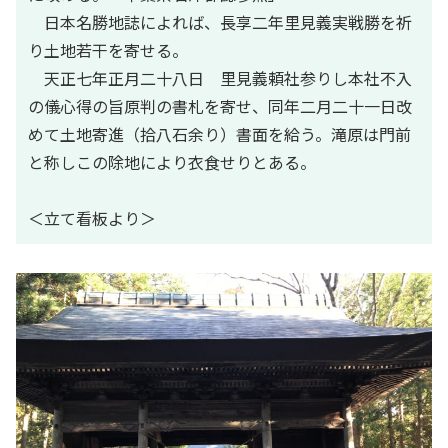
日本名勝地誌によれば、長享二年里見義実戦勝を祈
り土地若干を寄せる。
天正七年正月二十八日 里見義頼社参りし本社不入
の儀心得の旨原判の書札を寄せ、同年二月二十一日改
めて土地寄進（拾八石余り）書面を給う。滝原は門前
と称しこの除地により衣食せりとある。
＜立て看板より＞