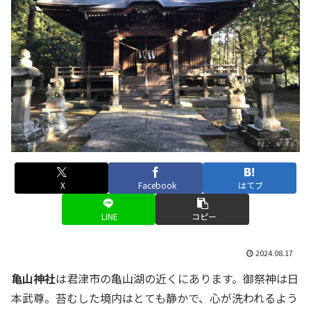
X
Facebook
はてブ
LINE
コピー
2024.08.17
亀山神社
は君津市の亀山湖の近くにあります。御祭神は日
本武尊。苔むした境内はとても静かで、心が洗われるよう