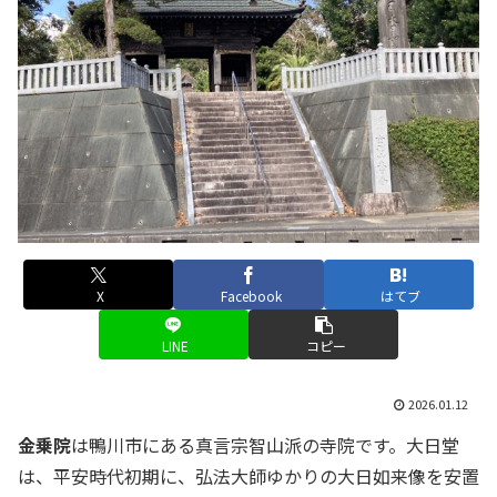
X
Facebook
はてブ
LINE
コピー
2026.01.12
金乗院
は鴨川市にある真言宗智山派の寺院です。大日堂
は、平安時代初期に、弘法大師ゆかりの大日如来像を安置