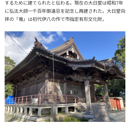
するために建てられたと伝わる。現在の大日堂は昭和7年
に弘法大師一千百年御遠忌を記念し再建された。大日堂向
拝の「竜」は初代伊八の作で市指定有形文化財。