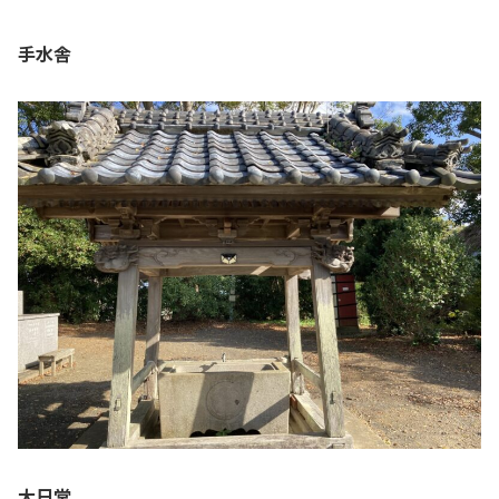
手水舎
大日堂