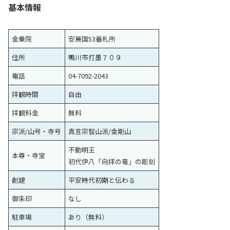
基本情報
金乗院
安房国53番札所
住所
鴨川市打墨７０９
電話
04-7092-2043
拝観時間
自由
拝観料金
無料
宗派/山号・寺号
真言宗智山派/金剛山
不動明王
本尊・寺宝
初代伊八「向拝の竜」の彫刻
創建
平安時代初期と伝わる
御朱印
なし
駐車場
あり（無料）