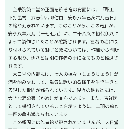
金乗院第二堂の正面を飾る竜の背面には、「彫工
下打墨村 武志伊八郎信由 安永八年己亥六月吉日」
の銘が刻まれています。このことから、この竜」が、
安永八年六月（一七七九）に、二十八歳の初代伊八に
よって製作されたことが確認されます。左右の柱に取
り付けられている獅子と象については、作風から判断
する限り、伊八とは別の作者の手になるものと推測さ
れます。
大日堂の内部には、七人の猩々（しょうじょう）が
酒を酌み交わして、陽気に歌い踊る様子を生き生きと
表現した欄間が飾られています。猩々の足もとには、
大きな酒の甕（かめ）が並んでいます。また、吉祥図
として構想されていることを示すように、二羽の鶴と
一匹の亀も添えられています。
この欄間には作者銘が記されていませんが、大日堂