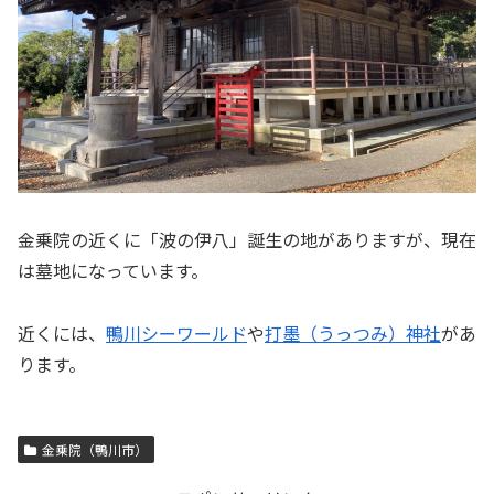
金乗院の近くに「波の伊八」誕生の地がありますが、現在
は墓地になっています。
近くには、
鴨川シーワールド
や
打墨（うっつみ）神社
があ
ります。
金乗院（鴨川市）