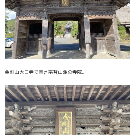
金剛山大日寺で真言宗智山派の寺院。