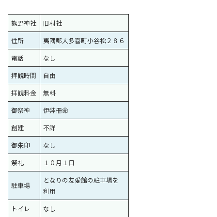
熊野神社
旧村社
住所
夷隅郡大多喜町小谷松２８６
電話
なし
拝観時間
自由
拝観料金
無料
御祭神
伊弉冊命
創建
不詳
御朱印
なし
祭礼
１０月１日
となりの友愛館の駐車場を
駐車場
利用
トイレ
なし