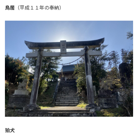
鳥居
（平成１１年の奉納）
狛犬