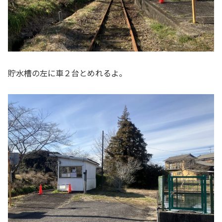
貯水槽の左に車２台とめれるよ。