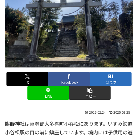
X
Facebook
はてブ
LINE
コピー
2025.02.24
2025.02.25
熊野神社
は夷隅郡大多喜町小谷松にあります。いすみ鉄道
小谷松駅の目の前に鎮座しています。境内には子供用の遊