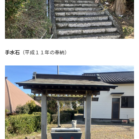
手水石
（平成１１年の奉納）