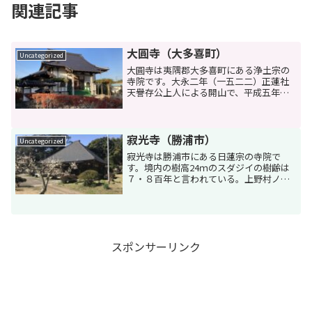
関連記事
大圓寺（大多喜町）
Uncategorized
大圓寺は夷隅郡大多喜町にある浄土宗の
寺院です。大永二年（一五二二）正蓮社
天譽存公上人による開山で、平成五年現
本堂が再建されました。近くの夷隅川に
かかる行徳橋に大多喜城主「本多忠勝」
の銅像がある。基本情報大圓寺藤の花が
きれい住所夷隅郡大多喜町...
寂光寺（勝浦市）
Uncategorized
寂光寺は勝浦市にある日蓮宗の寺院で
す。境内の樹高24ｍのスダジイの樹齢は
７・８百年と言われている。上野村ノ大
椎（うえのむらのおおじい）として有名
で、県指定天然記念物です。基本情報寂
光寺（じゃっこうじ）住所勝浦市上名木
２７６電話0470-76...
スポンサーリンク