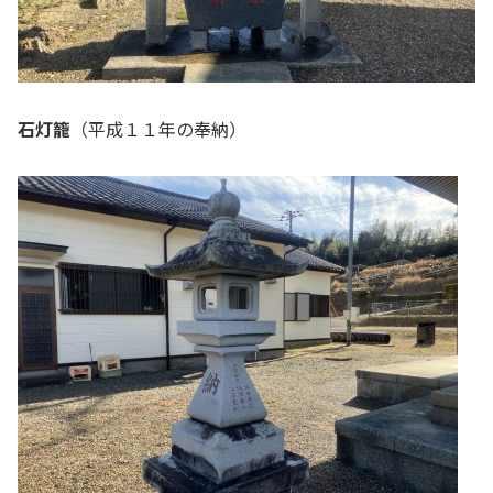
石灯籠
（平成１１年の奉納）