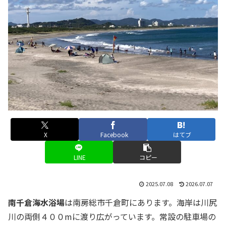
X
Facebook
はてブ
LINE
コピー
2025.07.08
2026.07.07
南千倉海水浴場
は南房総市千倉町にあります。海岸は川尻
川の両側４００mに渡り広がっています。常設の駐車場の