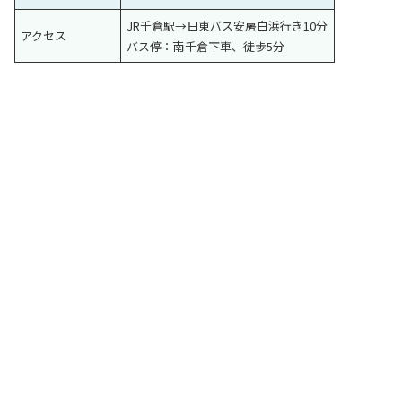
JR千倉駅→日東バス安房白浜行き10分
アクセス
バス停：南千倉下車、徒歩5分