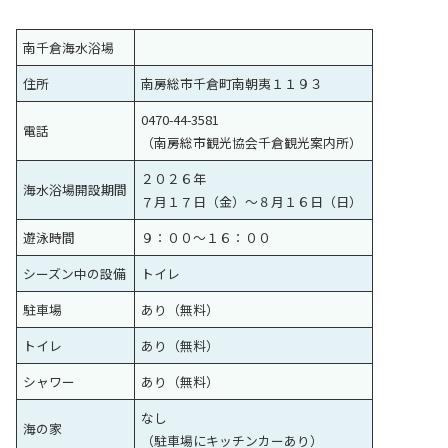
南千倉海水浴場
住所
南房総市千倉町南朝夷１１９３
0470-44-3581
電話
（南房総市観光協会千倉観光案内所）
２０２６年
海水浴場開設期間
７月１７日（金）～８月１６日（日）
遊泳時間
９：００〜１６：００
シーズン中の設備
トイレ
駐車場
あり（無料）
トイレ
あり（無料）
シャワー
あり（無料）
なし
海の家
（駐車場にキッチンカーあり）