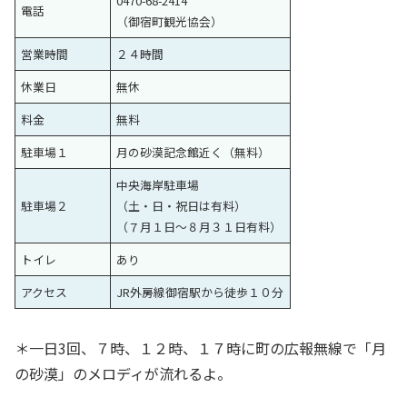
0470-68-2414
電話
（御宿町観光協会）
営業時間
２４時間
休業日
無休
料金
無料
駐車場１
月の砂漠記念館近く（無料）
中央海岸駐車場
駐車場２
（土・日・祝日は有料）
（７月１日〜８月３１日有料）
トイレ
あり
アクセス
JR外房線御宿駅から徒歩１０分
＊一日3回、７時、１２時、１７時に町の広報無線で「月
の砂漠」のメロディが流れるよ。