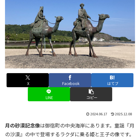
X
Facebook
はてブ
LINE
コピー
2024.06.17
2025.12.08
月の砂漠記念像
は御宿町の中央海岸にあります。童謡『月
の沙漠』の中で登場するラクダに乗る姫と王子の像です。