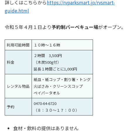
詳しくはこちらから
https://rvparksmart.jp/rvsmart-
guide.html
令和５年４月１日より
予約制バーベキュー場
がオープン。
利用可能時間
１０時〜１６時
２時間 3,500円
料金
（木炭500g付）
延長１時間ごとに1,000円
紙皿・紙コップ・割り箸・トング
レンタル物品
火ばさみ・クリーンスコップ
ペイパータオル
0470-64-6720
予約
（８：３０〜１７：００）
食材・飲料の提供はありません