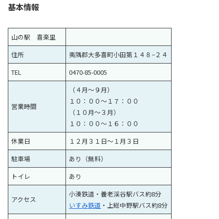
基本情報
山の駅 喜楽里
住所
夷隅郡大多喜町小田第１４８−２４
TEL
0470-85-0005
（４月〜９月）
１０：００〜１７：００
営業時間
（１０月〜３月）
１０：００〜１６：００
休業日
１２月３１日〜１月３日
駐車場
あり（無料）
トイレ
あり
小湊鉄道・養老渓谷駅バス約8分
アクセス
いすみ鉄道
・上総中野駅バス約8分