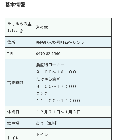
基本情報
たけゆらの里
道の駅
おおたき
住所
夷隅郡大多喜町石神８５５
T EL
0470-82-5566
農産物コーナー
９：００〜１８：００
たけゆら食堂
営業時間
９：００〜１７：００
ランチ
１１：００〜１４：００
休業日
１２月３１日〜１月３日
駐車場
あり（無料）
トイレ
トイレ