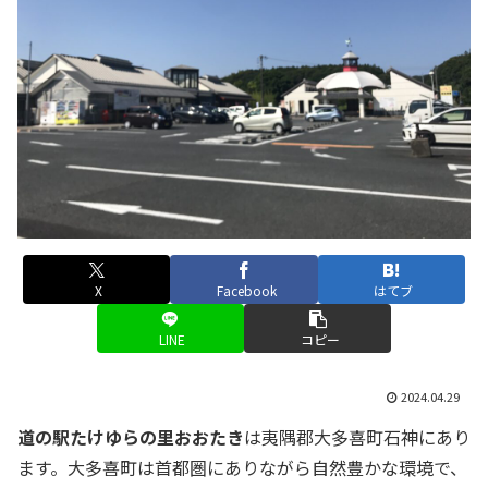
X
Facebook
はてブ
LINE
コピー
2024.04.29
道の駅たけゆらの里おおたき
は夷隅郡大多喜町石神にあり
ます。大多喜町は首都圏にありながら自然豊かな環境で、