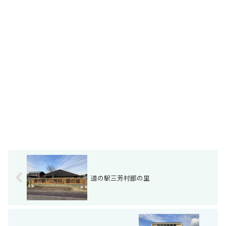
道の駅三芳村鄙の里