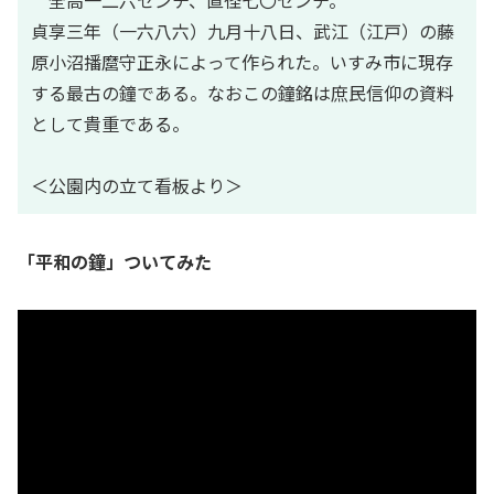
全高一二六センチ、直径七〇センチ。
貞享三年（一六八六）九月十八日、武江（江戸）の藤
原小沼播麿守正永によって作られた。いすみ市に現存
する最古の鐘である。なおこの鐘銘は庶民信仰の資料
として貴重である。
＜公園内の立て看板より＞
「平和の鐘」ついてみた