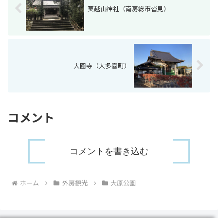
莫越山神社（南房総市沓見）
大圓寺（大多喜町）
コメント
コメントを書き込む
ホーム
外房観光
大原公園