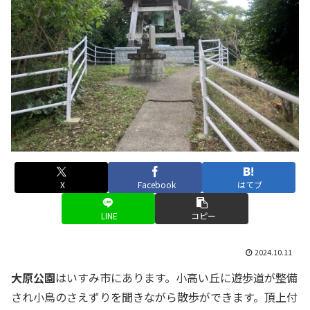
X
Facebook
はてブ
LINE
コピー
2024.10.11
大原公園
はいすみ市にあります。小高い丘に遊歩道が整備
され小鳥のさえずりを聞きながら散歩ができます。頂上付