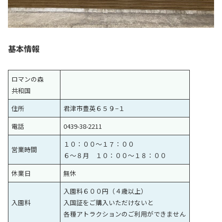
基本情報
ロマンの森
共和国
住所
君津市豊英６５９−１
電話
0439-38-2211
１０：００〜１７：００
営業時間
６〜８月 １０：００〜１８：００
休業日
無休
入園料６００円（４歳以上）
入園料
入国証をご購入いただけないと
各種アトラクションのご利用ができません