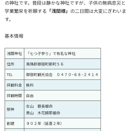
の神社です。普段は静かな神社ですが、子供の無病息災と
学業繁栄を祈願する
「浅間様」
の二日間は大変にぎわいま
す。
基本情報
浅間神社
「七つ子参り」で有名な神社
住所
夷隅郡御宿町新町５６
TEL
御宿町観光協会 ０４７０−６８−２４１４
拝観料金
無料
拝観時間
自由
女山 磐長姫命
祭神
男山 木花開耶姫命
創建
９０２年（延喜２年）