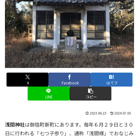
X
Facebook
はてブ
LINE
コピー
2023.06.23
2024.07.05
浅間神社
は御宿町新町にあります。毎年６月２９日と３０
日に行われる「七つ子参り」、通称「浅間様」でおなじみ