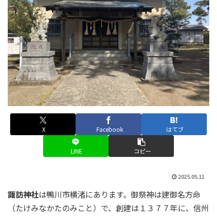
X
Facebook
はてブ
LINE
コピー
2025.05.11
諏訪神社
は鴨川市横渚にあります。御祭神は建御名方命
（たけみなかたのみこと）で、創建は１３７７年に、信州