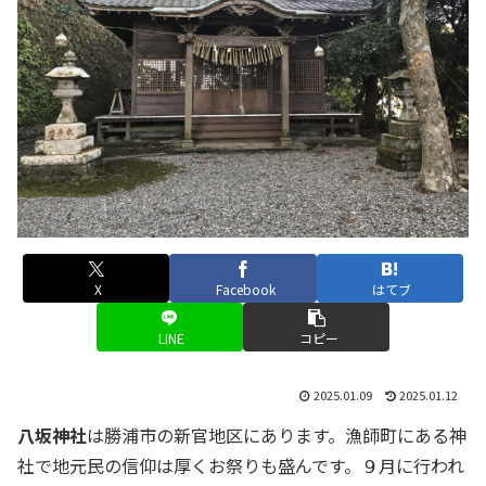
X
Facebook
はてブ
LINE
コピー
2025.01.09
2025.01.12
八坂神社
は勝浦市の新官地区にあります。漁師町にある神
社で地元民の信仰は厚くお祭りも盛んです。９月に行われ