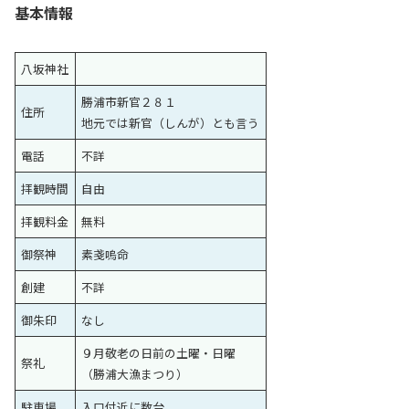
基本情報
八坂神社
勝浦市新官２８１
住所
地元では新官（しんが）とも言う
電話
不詳
拝観時間
自由
拝観料金
無料
御祭神
素戔嗚命
創建
不詳
御朱印
なし
９月敬老の日前の土曜・日曜
祭礼
（勝浦大漁まつり）
駐車場
入口付近に数台