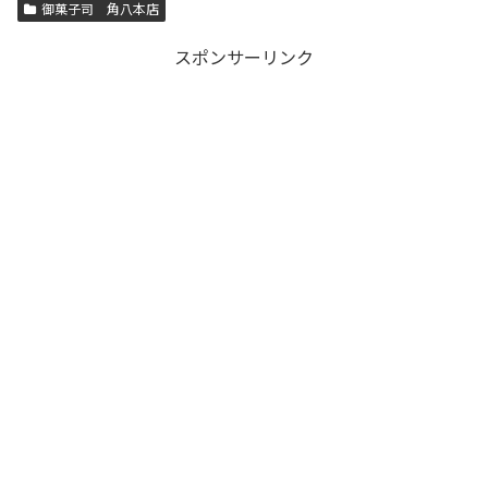
御菓子司 角八本店
スポンサーリンク