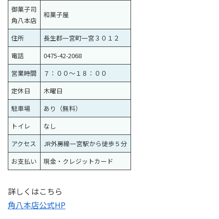
御菓子司
和菓子屋
角八本店
住所
長生郡一宮町一宮３０１２
電話
0475-42-2068
営業時間
７：００〜１８：００
定休日
木曜日
駐車場
あり（無料）
トイレ
なし
アクセス
JR外房線一宮駅から徒歩５分
お支払い
現金・クレジットカード
詳しくはこちら
角八本店公式HP