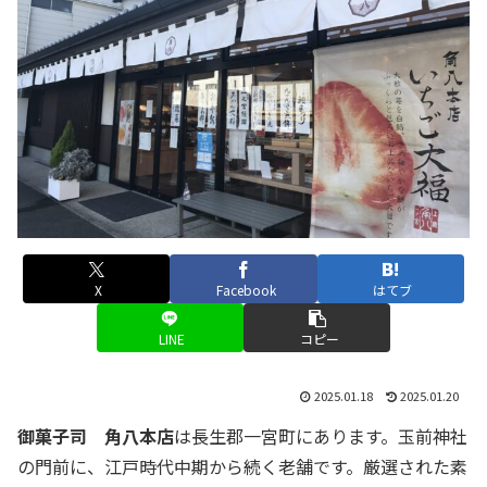
X
Facebook
はてブ
LINE
コピー
2025.01.18
2025.01.20
御菓子司 角八本店
は長生郡一宮町にあります。玉前神社
の門前に、江戸時代中期から続く老舗です。厳選された素