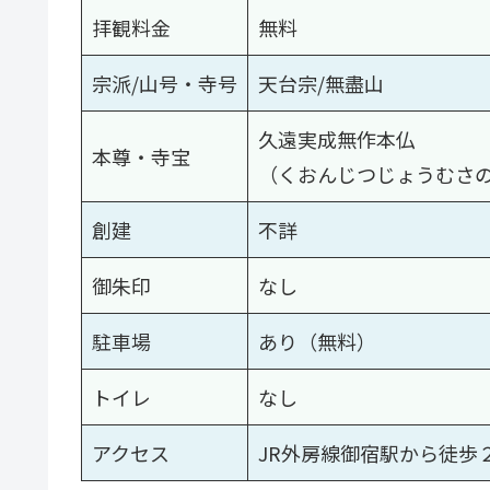
拝観料金
無料
宗派/山号・寺号
天台宗/無盡山
久遠実成無作本仏
本尊・寺宝
（くおんじつじょうむさ
創建
不詳
御朱印
なし
駐車場
あり（無料）
トイレ
なし
アクセス
JR外房線御宿駅から徒歩