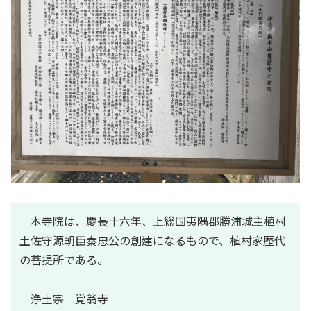
本寺院は、慶長十六年、上総国夷隅郡勝浦城主植村
土佐守源朝臣秦忠公の創建になるもので、植村家歴代
の菩提所である。
浄土宗 覚翁寺