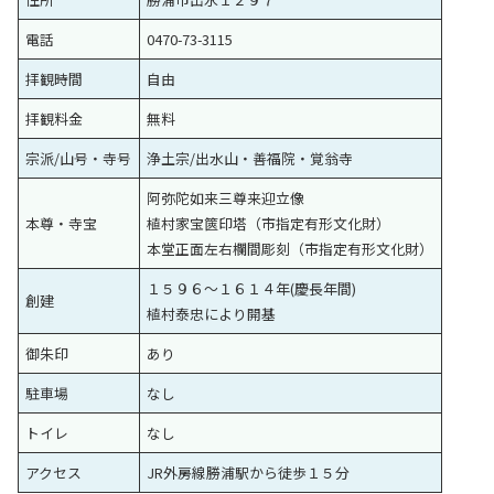
電話
0470-73-3115
拝観時間
自由
拝観料金
無料
宗派/山号・寺号
浄土宗/出水山・善福院・覚翁寺
阿弥陀如来三尊来迎立像
本尊・寺宝
植村家宝篋印塔（市指定有形文化財）
本堂正面左右欄間彫刻（市指定有形文化財）
１５９６～１６１４年(慶長年間)
創建
植村泰忠により開基
御朱印
あり
駐車場
なし
トイレ
なし
アクセス
JR外房線勝浦駅から徒歩１５分