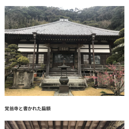
覚翁寺と書かれた扁額