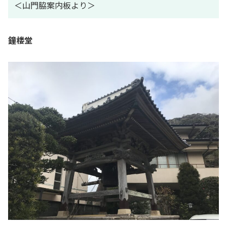
＜山門脇案内板より＞
鐘楼堂