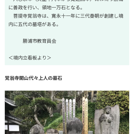
に善政を行い、領地一万石となる。
菩提寺覚翁寺は、寛永十一年に三代秦朝が創建し境
内に五代の墓塔がある。
勝浦市教育員会
＜境内立看板より＞
覚翁寺開山代々上人の墓石