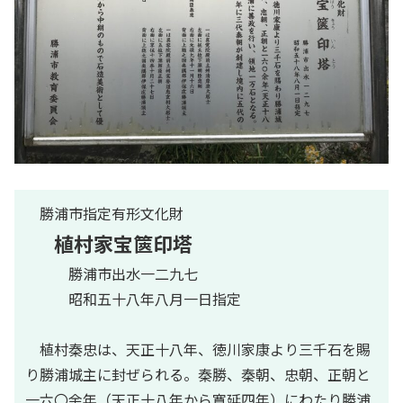
勝浦市指定有形文化財
植村家宝篋印塔
勝浦市出水一二九七
昭和五十八年八月一日指定
植村秦忠は、天正十八年、徳川家康より三千石を賜
り勝浦城主に封ぜられる。秦勝、秦朝、忠朝、正朝と
一六〇余年（天正十八年から寛延四年）にわたり勝浦