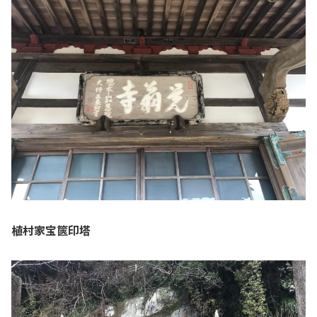
植村家宝篋印塔