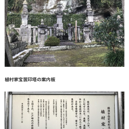
植村家宝篋印塔の案内板