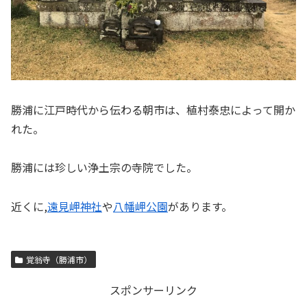
勝浦に江戸時代から伝わる朝市は、植村泰忠によって開か
れた。
勝浦には珍しい浄土宗の寺院でした。
近くに,
遠見岬神社
や
八幡岬公園
があります。
覚翁寺（勝浦市）
スポンサーリンク