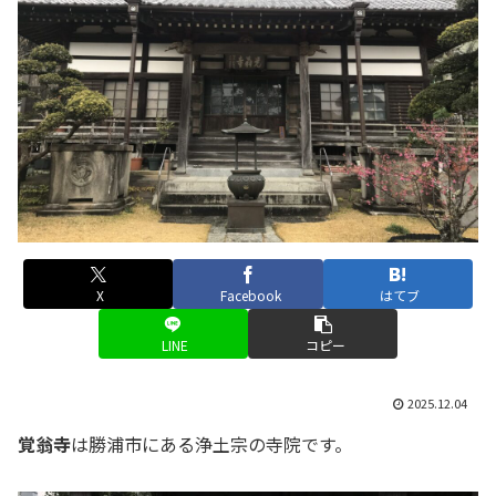
X
Facebook
はてブ
LINE
コピー
2025.12.04
覚翁寺
は勝浦市にある浄土宗の寺院です。