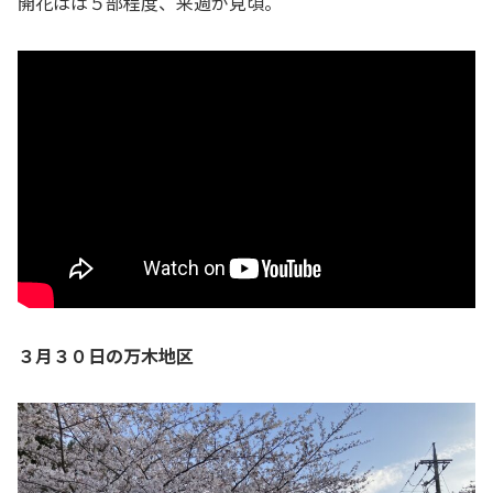
開花はは５部程度、来週が見頃。
３月３０日の万木地区