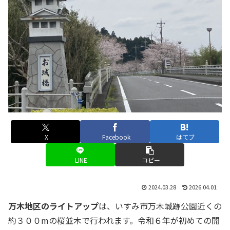
X
Facebook
はてブ
LINE
コピー
2024.03.28
2026.04.01
万木地区のライトアップ
は、いすみ市万木城跡公園近くの
約３００mの桜並木で行われます。令和６年が初めての開