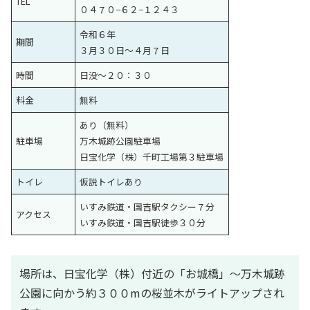
TEL
０４７０−６２−１２４３
令和６年
期間
３月３０日〜４月７日
時間
日没〜２０：３０
料金
無料
あり（無料）
駐車場
万木城跡公園駐車場
日宝化学（株）千町工場第３駐車場
トイレ
仮説トイレあり
いすみ鉄道・国吉駅タクシー７分
アクセス
いすみ鉄道・国吉駅徒歩３０分
場所は、日宝化学（株）付近の「お城橋」〜万木城跡
公園に向かう約３００mの桜並木がライトアップされ