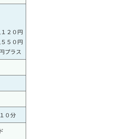
,１２０円
,５５０円
円プラス
１０分
ド