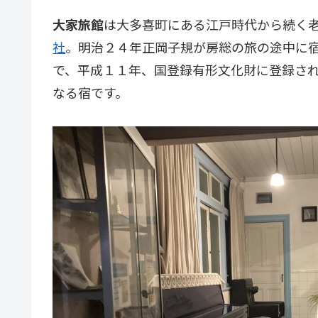
大家旅館
は大多喜町にある江戸時代から続く
社
。明治２４年正岡子規が房総の旅の途中に
で、平成１１年、国登録有形文化財に登録さ
なる宿です。