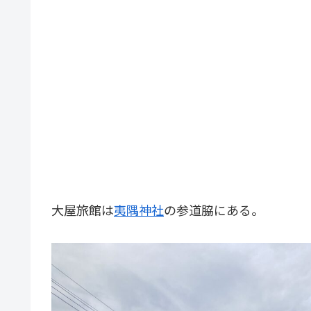
大屋旅館は
夷隅神社
の参道脇にある。