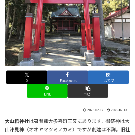
X
Facebook
はてブ
LINE
コピー
2025.02.12
2025.02.13
大山祇神社
は夷隅郡大多喜町三又にあります。御祭神は大
山津見神（オオヤマツミノカミ）ですが創建は不詳。旧社