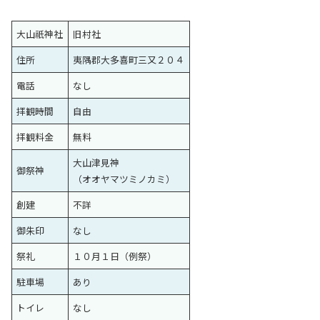
大山祇神社
旧村社
住所
夷隅郡大多喜町三又２０４
電話
なし
拝観時間
自由
拝観料金
無料
大山津見神
御祭神
（オオヤマツミノカミ）
創建
不詳
御朱印
なし
祭礼
１０月１日（例祭）
駐車場
あり
トイレ
なし