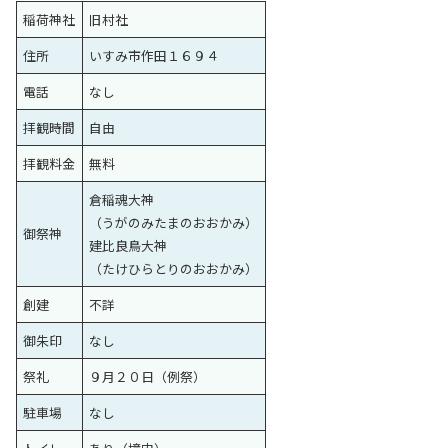
稲荷神社
旧村社
住所
いすみ市作田１６９４
電話
なし
拝観時間
自由
拝観料金
無料
倉稲魂大神
（うがのみたまのおおかみ）
御祭神
建比良鳥大神
（たけひらとりのおおかみ）
創建
不詳
御朱印
なし
祭礼
９月２０日（例祭）
駐車場
なし