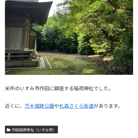
米所のいすみ市作田に鎮座する稲荷神社でした。
近くに、
万木城跡公園
や
札森さくら街道
があります。
作田稲荷神社（いすみ市）