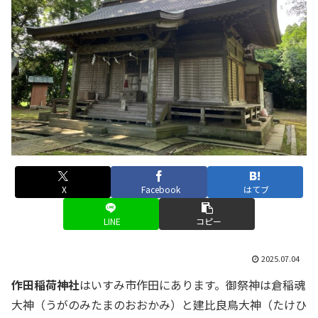
X
Facebook
はてブ
LINE
コピー
2025.07.04
作田稲荷神社
はいすみ市作田にあります。御祭神は倉稲魂
大神（うがのみたまのおおかみ）と建比良鳥大神（たけひ