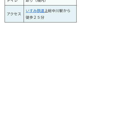
トイレ
あり（境内）
いすみ鉄道
上総中川駅から
アクセス
徒歩２５分