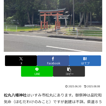
X
Facebook
はてブ
LINE
コピー
2025.06.30
2025.08.08
松丸八幡神社
はいすみ市松丸にあります。御祭神は品陀和
気命（ほむだわけのみこと）ですが創建は不詳。県道８５