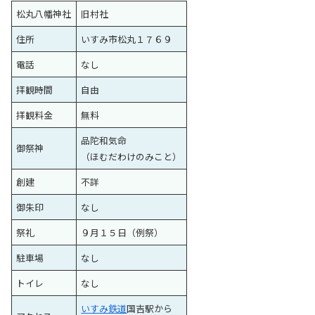
松丸八幡神社
旧村社
住所
いすみ市松丸１７６９
電話
なし
拝観時間
自由
拝観料金
無料
品陀和気命
御祭神
（ほむだわけのみこと）
創建
不詳
御朱印
なし
祭礼
９月１５日（例祭）
駐車場
なし
トイレ
なし
いすみ鉄道
国吉駅から