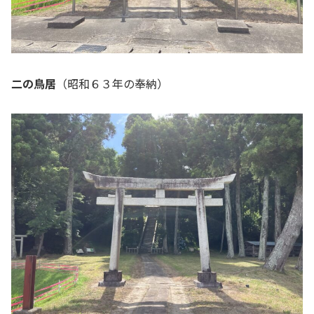
二の鳥居
（昭和６３年の奉納）