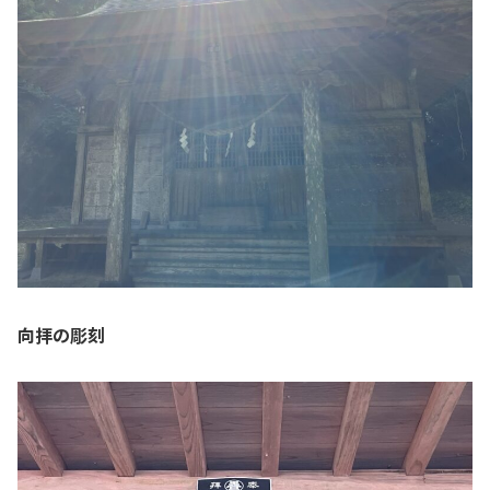
向拝の彫刻