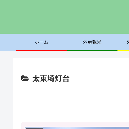
ホーム
外房観光
太東埼灯台