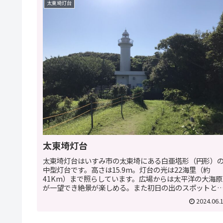
太東埼灯台
太東埼灯台
太東埼灯台はいすみ市の太東埼にある白亜塔形（円形）
中型灯台です。高さは15.9m。灯台の光は22海里（約
41Km）まで照らしています。広場からは太平洋の大海原
が一望でき絶景が楽しめる。また初日の出のスポットと
ても知られています。基本情報...
2024.06.