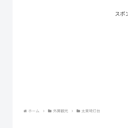
スポ
ホーム
外房観光
太東埼灯台