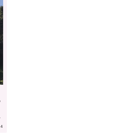
の
し
14