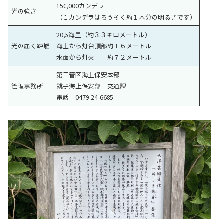
150,000カンデラ
光の強さ
（１カンデラはろうそく約１本分の明るさです）
20,5海里（約３３キロメートル）
光の届く距離
海上から灯台頂部約１６メートル
水面から灯火 約７２メートル
第三管区海上保安本部
管理事務所
銚子海上保安部 交通課
電話 0479-24-6685