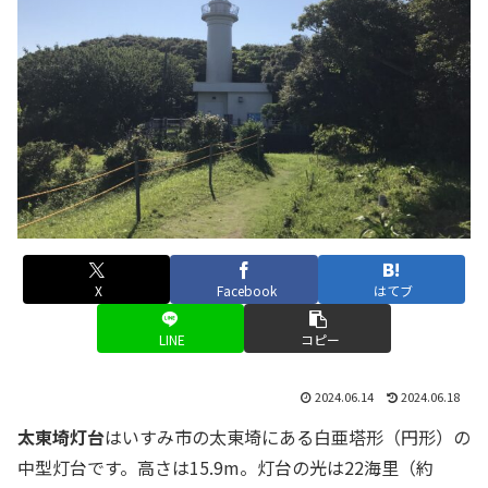
X
Facebook
はてブ
LINE
コピー
2024.06.14
2024.06.18
太東埼灯台
はいすみ市の太東埼にある白亜塔形（円形）の
中型灯台です。高さは15.9m。灯台の光は22海里（約