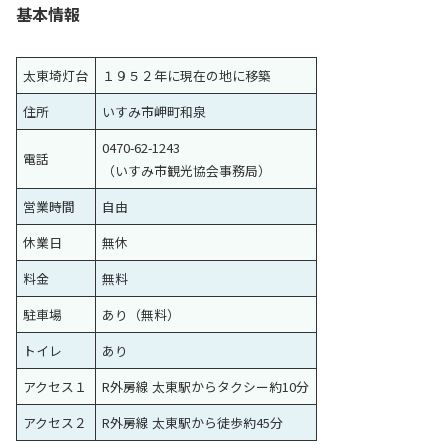
基本情報
太東埼灯台
１９５２年に現在の地に移築
住所
いすみ市岬町和泉
0470-62-1243
電話
（いすみ市観光協会事務局）
営業時間
自由
休業日
無休
料金
無料
駐車場
あり（無料）
トイレ
あり
アクセス１
R外房線 太東駅からタクシー約10分
アクセス２
R外房線 太東駅から徒歩約45分