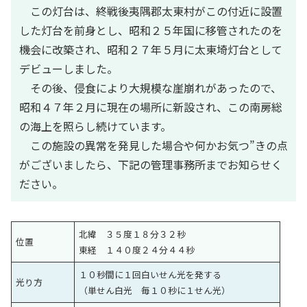
この灯台は、終戦後夷隅郡太東村がこの付近に設置
した灯台を前身とし、昭和２５年国に移管されたのを
機会に改築され、昭和２７年５月に太東埼灯台として
デビューしました。
その後、侵食により大規模な崖崩れがあったので、
昭和４７年２月に現在の場所に新設され、この南房総
の海上を照らし続けています。
この施設の異常を発見した場合や何かお気つ”きの点
がございましたら、下記の管理事務所までお知らせく
ださい。
北緯 ３５度１８分３２秒
位置
東経 １４０度２４分４４秒
１０秒間に１回白いせん光を発する
光り方
（単せん白光 毎１０秒に１せん光）