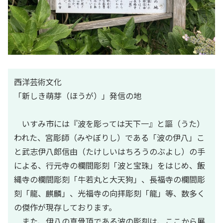
西洋芸術文化
「新しき萌芽（ほうが）」発信の地
いすみ市には『波を彫っては天下一』と謳（うた）
われた、宮彫師（みやぼりし）である「波の伊八」こ
と武志伊八郎信由（たけしいはちろうのぶよし）の手
による、行元寺の欄間彫刻「波と宝珠」をはじめ、飯
縄寺の欄間彫刻「牛若丸と大天狗」、長福寺の欄間彫
刻「龍、麒麟」、光福寺の向拝彫刻「龍」等、数多く
の傑作が現存しております。
また、伊八の真骨頂である波の彫刻は、ここから展