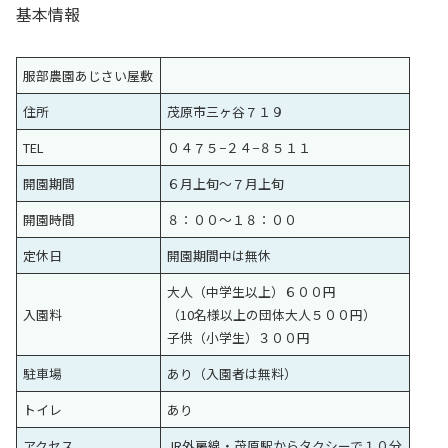
基本情報
服部農園あじさい屋敷
住所
茂原市三ヶ谷７１９
TEL
０４７５−２４−８５１１
開園期間
６月上旬〜７月上旬
開園時間
８：００〜１８：００
定休日
開園期間中は無休
大人（中学生以上）６００円
入園料
（10名様以上の団体大人５００円）
子供（小学生）３００円
駐車場
あり（入園者は無料）
トイレ
あり
アクセス
JR外房線・茂原駅からタクシーで１０分