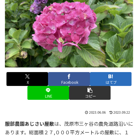
X
Facebook
はてブ
LINE
コピー
2023.06.06
2023.09.22
服部農園あじさい屋敷
は、茂原市三ヶ谷の農免道路沿いに
あります。総面積２７,０００平方メートルの屋敷に、１