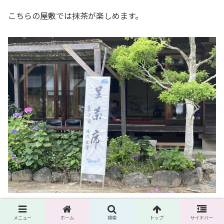
こちらの屋敷では抹茶が楽しめます。
抹茶とお菓子（５５０円）
メニュー
ホーム
検索
トップ
サイドバー