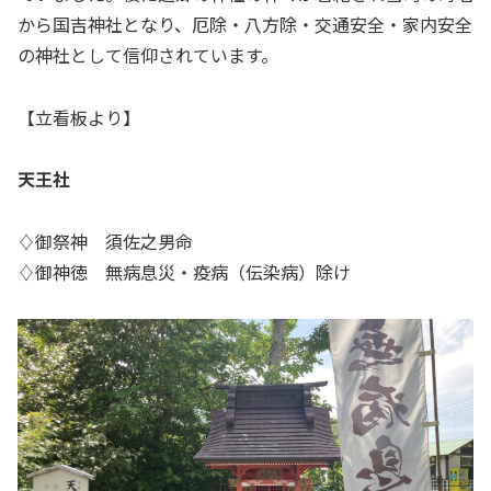
から国吉神社となり、厄除・八方除・交通安全・家内安全
の神社として信仰されています。
【立看板より】
天王社
♢御祭神 須佐之男命
♢御神徳 無病息災・疫病（伝染病）除け