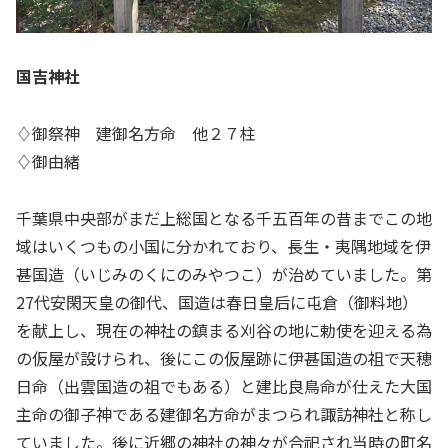
国吉神社
♢御祭神 建御名方命 他２７柱
♢御由緒
千葉県中央部がまだ上総国となる千五百年の昔までこの地
域はいくつもの小国に分かれており、長生・夷隅地域を伊
甚国造（いじみのくにのみやつこ）が治めていました。第
27代安閑天皇の御代、国造は春日皇后に屯倉（御料地）
を献上し、現在の神社の鎮まる刈谷の地に勅使を迎える為
の仮屋が設けられ、後にこの仮屋跡に伊甚国造の祖で天穂
日命（出雲国造の祖でもある）と建比良鳥命が仕えた大国
主命の御子神である建御名方命がまつられ諏訪神社と称し
ていました。後に近郷の神社の神々が合祀され当時の町名