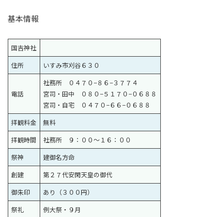
基本情報
国吉神社
住所
いすみ市刈谷６３０
社務所 ０４７０−８６−３７７４
電話
宮司・田中 ０８０−５１７０−０６８８
宮司・自宅 ０４７０−６６−０６８８
拝観料金
無料
拝観時間
社務所 ９：００〜１６：００
祭神
建御名方命
創建
第２７代安閑天皇の御代
御朱印
あり（３００円）
祭礼
例大祭・９月