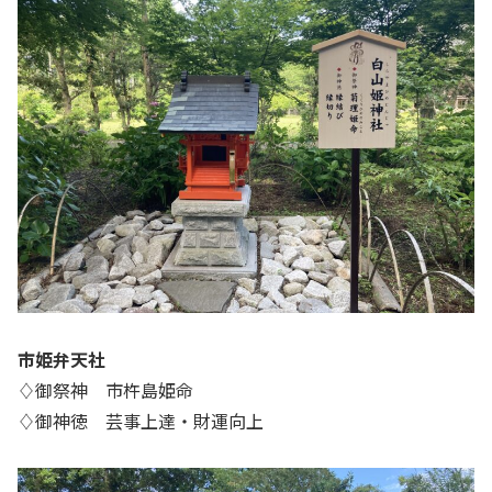
市姫弁天社
♢御祭神 市杵島姫命
♢御神徳 芸事上達・財運向上