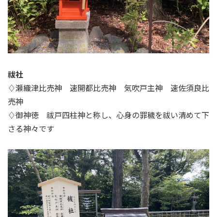
祓社
♢瀬織津比売神 速開都比売神 気吹戸主神 速佐須良比
売神
♢御神徳 祓戸四柱神と称し、心身の罪穢を祓い清めて下
さる神々です