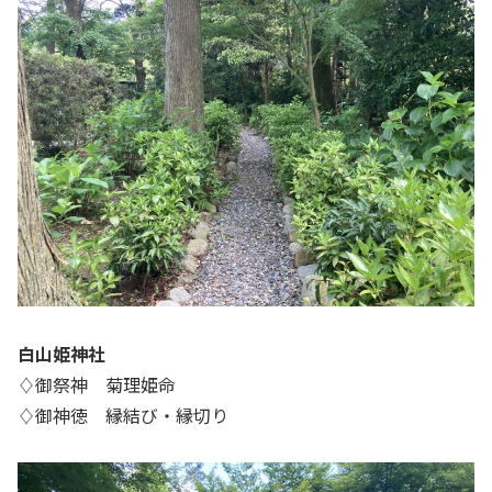
白山姫神社
♢御祭神 菊理姫命
♢御神徳 縁結び・縁切り