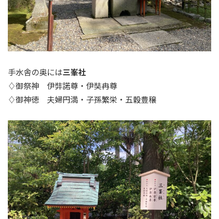
手水舎の奥には
三峯社
♢御祭神 伊弉諾尊・伊奘冉尊
♢御神徳 夫婦円満・子孫繁栄・五穀豊穣