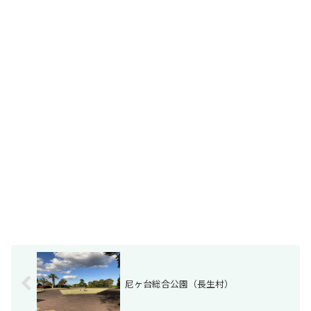
尼ヶ台総合公園（長生村）