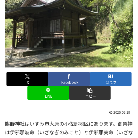
X
Facebook
はてブ
LINE
コピー
2025.05.19
熊野神社
はいすみ市大原の小佐部地区にあります。御祭神
は伊邪那岐命（いざなぎのみこと）と伊邪那美命（いざな