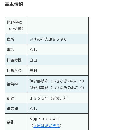
基本情報
熊野神社
（小佐部）
住所
いすみ市大原９５９６
電話
なし
拝観時間
自由
拝観料金
無料
伊邪那岐命（いざなぎのみこと）
御祭神
伊邪那美命（いざなみのみこと）
創建
１３５６年（延文元年）
御朱印
なし
９月２３・２４日
祭礼
（
大原はだか祭り
）