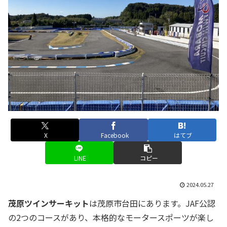
X
Facebook
はてブ
LINE
コピー
2024.05.27
茂原ツインサーキット
は茂原市台田にあります。JAF公認
の2つのコースがあり、本格的なモータースポーツが楽し