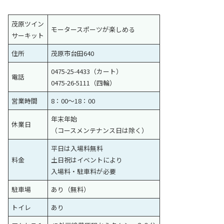
茂原ツイン
モータースポーツが楽しめる
サーキット
住所
茂原市台田640
0475-25-4433（カート）
電話
0475-26-5111（四輪）
営業時間
8：00〜18：00
年末年始
休業日
（コースメンテナンス日は除く）
平日は入場料無料
料金
土日祝はイベントにより
入場料・駐車料が必要
駐車場
あり（無料）
トイレ
あり