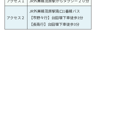
アクセス１
JR外房線茂原駅からタクシー２０分
JR外房線茂原駅南口1番線バス
アクセス２
【市野々行】台田堰下車徒歩3分
【長南行】台田堰下車徒歩3分