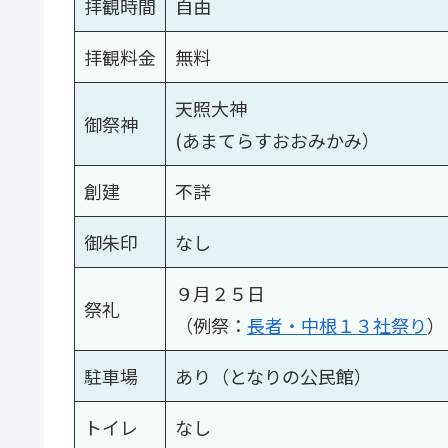
拝観時間
自由
拝観料金
無料
天照大神
御祭神
(あまてらすおおみかみ）
創建
不詳
御朱印
なし
９月２５日
祭礼
（例祭：
長者・中根１３社祭り
）
駐車場
あり（となりの公民館）
トイレ
なし