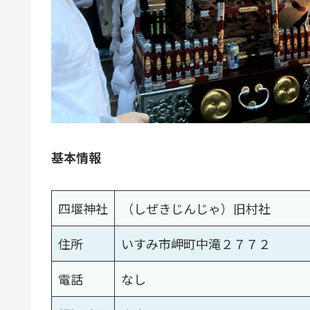
基本情報
四堰神社
（しぜきじんじゃ）旧村社
住所
いすみ市岬町中滝２７７２
電話
なし