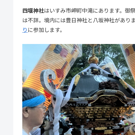
四堰神社
はいすみ市岬町中滝にあります。御
は不詳。境内には豊日神社と八坂神社があり
り
に参加します。