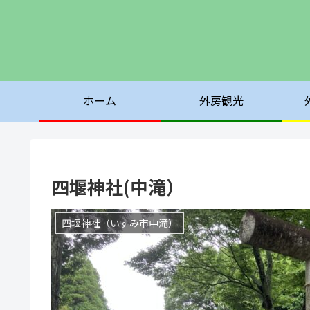
ホーム
外房観光
四堰神社(中滝）
四堰神社（いすみ市中滝）