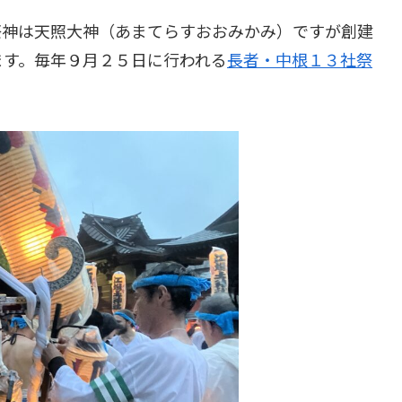
祭神は天照大神（あまてらすおおみかみ）ですが創建
ます。毎年９月２５日に行われる
長者・中根１３社祭