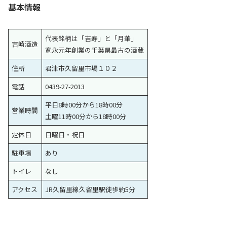
基本情報
代表銘柄は「吉寿」と「月華」
吉崎酒造
寛永元年創業の千葉県最古の酒蔵
住所
君津市久留里市場１０２
電話
0439-27-2013
平日8時00分から18時00分
営業時間
土曜11時00分から18時00分
定休日
日曜日・祝日
駐車場
あり
トイレ
なし
アクセス
JR久留里線久留里駅徒歩約5分