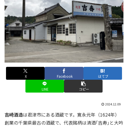
X
Facebook
はてブ
LINE
コピー
2024.12.09
吉崎酒造
は君津市にある酒蔵です。寛永元年（1624年）
創業の千葉県最古の酒蔵で、代表銘柄は清酒｢吉寿｣と大吟