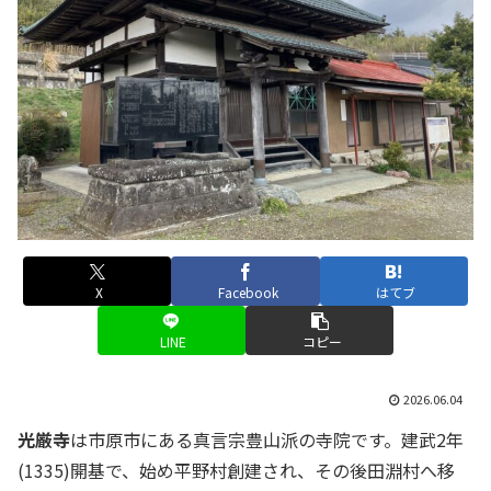
X
Facebook
はてブ
LINE
コピー
2026.06.04
光厳寺
は市原市にある真言宗豊山派の寺院です。建武2年
(1335)開基で、始め平野村創建され、その後田淵村へ移