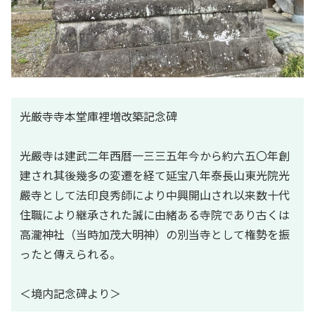
光厳寺寺本堂庫裡増改築記念碑
光嚴寺は建武二年西暦一三三五年今から約六五〇年創
建され其後幾多の変遷を経て延宝八年泰長山東光院光
嚴寺として法印良秀師により中興開山され以来数十代
住職により継承された誠に由緒ある寺院であり古くは
高瀧神社（当時加茂大明神）の別当寺として権勢を振
ったと傳えられる。
＜境内記念碑より＞