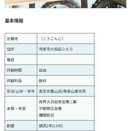
基本情報
光厳寺
（こうごんじ）
住所
市原市大和田３８０
電話
拝観時間
自由
拝観料金
無料
宗派/山号・寺号
真言宗豊山派/泰長山東光院
両界大日如来坐像二軀
本尊・寺宝
不動明王坐像
欄間彫刻
創建
建武2年(1335)