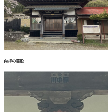
向拝の蟇股